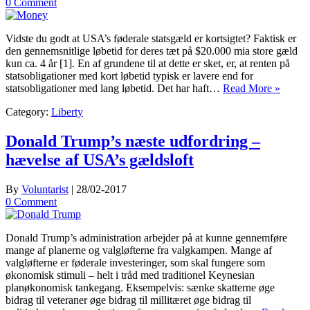
0 Comment
Vidste du godt at USA’s føderale statsgæld er kortsigtet? Faktisk er
den gennemsnitlige løbetid for deres tæt på $20.000 mia store gæld
kun ca. 4 år [1]. En af grundene til at dette er sket, er, at renten på
statsobligationer med kort løbetid typisk er lavere end for
statsobligationer med lang løbetid. Det har haft…
Read More »
Category:
Liberty
Donald Trump’s næste udfordring –
hævelse af USA’s gældsloft
By
Voluntarist
|
28/02-2017
0 Comment
Donald Trump’s administration arbejder på at kunne gennemføre
mange af planerne og valgløfterne fra valgkampen. Mange af
valgløfterne er føderale investeringer, som skal fungere som
økonomisk stimuli – helt i tråd med traditionel Keynesian
planøkonomisk tankegang. Eksempelvis: sænke skatterne øge
bidrag til veteraner øge bidrag til millitæret øge bidrag til