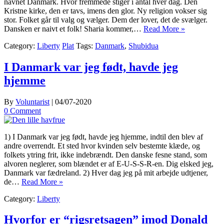
navnet Danmark. Hvor fremmede stiger i antal hver dag. Den
Kristne kirke, den er tavs, imens den glor. Ny religion vokser sig
stor. Folket går til valg og vælger. Dem der lover, det de svælger.
Dansken er naivt et folk! Sharia kommer,…
Read More »
Category:
Liberty
Plat
Tags:
Danmark
,
Shubidua
I Danmark var jeg født, havde jeg
hjemme
By
Voluntarist
|
04/07-2020
0 Comment
1) I Danmark var jeg født, havde jeg hjemme, indtil den blev af
andre overrendt. Et sted hvor kvinden selv bestemte klæde, og
folkets ytring frit, ikke indebrændt. Den danske fesne stand, som
alvoren neglerer, som blændet er af E-U-S-S-R-en. Dig elsked jeg,
Danmark var fædreland. 2) Hver dag jeg på mit arbejde udtjener,
de…
Read More »
Category:
Liberty
Hvorfor er “rigsretsagen” imod Donald