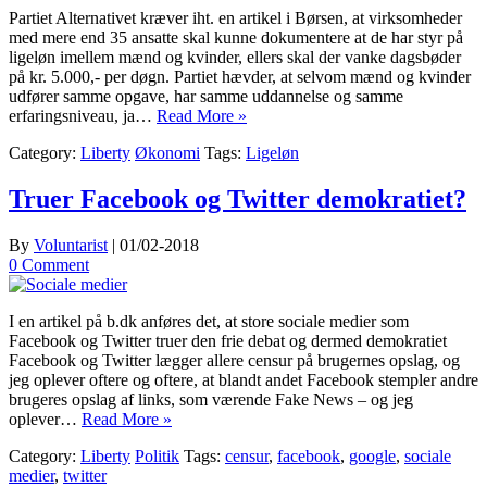
Partiet Alternativet kræver iht. en artikel i Børsen, at virksomheder
med mere end 35 ansatte skal kunne dokumentere at de har styr på
ligeløn imellem mænd og kvinder, ellers skal der vanke dagsbøder
på kr. 5.000,- per døgn. Partiet hævder, at selvom mænd og kvinder
udfører samme opgave, har samme uddannelse og samme
erfaringsniveau, ja…
Read More »
Category:
Liberty
Økonomi
Tags:
Ligeløn
Truer Facebook og Twitter demokratiet?
By
Voluntarist
|
01/02-2018
0 Comment
I en artikel på b.dk anføres det, at store sociale medier som
Facebook og Twitter truer den frie debat og dermed demokratiet
Facebook og Twitter lægger allere censur på brugernes opslag, og
jeg oplever oftere og oftere, at blandt andet Facebook stempler andre
brugeres opslag af links, som værende Fake News – og jeg
oplever…
Read More »
Category:
Liberty
Politik
Tags:
censur
,
facebook
,
google
,
sociale
medier
,
twitter