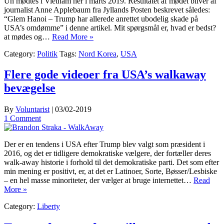
Un mødtes i Vietnam her i marts 2019. Resultatet af mødet bliver af
journalist Anne Applebaum fra Jyllands Posten beskrevet således:
“Glem Hanoi – Trump har allerede anrettet ubodelig skade på
USA’s omdømme” i denne artikel. Mit spørgsmål er, hvad er bedst?
at mødes og…
Read More »
Category:
Politik
Tags:
Nord Korea
,
USA
Flere gode videoer fra USA’s walkaway
bevægelse
By
Voluntarist
|
03/02-2019
1 Comment
Der er en tendens i USA efter Trump blev valgt som præsident i
2016, og det er tidligere demokratiske vælgere, der fortæller deres
walk-away historie i forhold til det demokratiske parti. Det som efter
min mening er positivt, er, at det er Latinoer, Sorte, Bøsser/Lesbiske
– en hel masse minoriteter, der vælger at bruge internettet…
Read
More »
Category:
Liberty