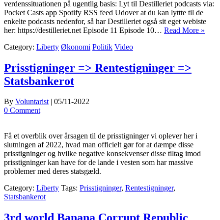
verdenssituationen på ugentlig basis: Lyt til Destilleriet podcasts via:
Pocket Casts app Spotify RSS feed Udover at du kan lyttte til de
enkelte podcasts nedenfor, så har Destilleriet også sit eget webiste
her: https://destilleriet.net Episode 11 Episode 10…
Read More »
Category:
Liberty
Økonomi
Politik
Video
Prisstigninger => Rentestigninger =>
Statsbankerot
By
Voluntarist
|
05/11-2022
0 Comment
Få et overblik over årsagen til de prisstigninger vi oplever her i
slutningen af 2022, hvad man officielt gør for at dæmpe disse
prisstigninger og hvilke negative konsekvenser disse tiltag imod
prisstigninger kan have for de lande i vesten som har massive
problemer med deres statsgæld.
Category:
Liberty
Tags:
Prisstigninger
,
Rentestigninger
,
Statsbankerot
3rd world Banana Corrupt Republic