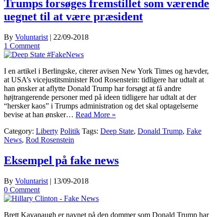
Trumps forsøges fremstillet som værende
uegnet til at være præsident
By
Voluntarist
|
22/09-2018
1 Comment
I en artikel i Berlingske, citerer avisen New York Times og hævder,
at USA’s vicejustitsminister Rod Rosenstein: tidligere har udtalt at
han ønsker at aflytte Donald Trump har forsøgt at få andre
højtrangerende personer med på ideen tidligere har udtalt at der
“hersker kaos” i Trumps administration og det skal optagelserne
bevise at han ønsker…
Read More »
Category:
Liberty
Politik
Tags:
Deep State
,
Donald Trump
,
Fake
News
,
Rod Rosenstein
Eksempel på fake news
By
Voluntarist
|
13/09-2018
0 Comment
Brett Kavanaugh er navnet på den dommer som Donald Trump har