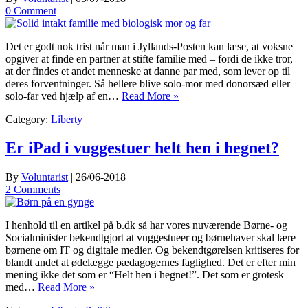
0 Comment
Det er godt nok trist når man i Jyllands-Posten kan læse, at voksne
opgiver at finde en partner at stifte familie med – fordi de ikke tror,
at der findes et andet menneske at danne par med, som lever op til
deres forventninger. Så hellere blive solo-mor med donorsæd eller
solo-far ved hjælp af en…
Read More »
Category:
Liberty
Er iPad i vuggestuer helt hen i hegnet?
By
Voluntarist
|
26/06-2018
2 Comments
I henhold til en artikel på b.dk så har vores nuværende Børne- og
Socialminister bekendtgjort at vuggestueer og børnehaver skal lære
børnene om IT og digitale medier. Og bekendtgørelsen kritiseres for
blandt andet at ødelægge pædagogernes faglighed. Det er efter min
mening ikke det som er “Helt hen i hegnet!”. Det som er grotesk
med…
Read More »