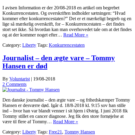
I avisen Information er der 20/08-2018 en artikel om begrebet
Konkurrencestaten. Og overskriften indholder sætningen: “Hvad
kommer efter konkurrencestaten?” Det er et mærkeligt begreb og en
lige så mærkelig overskrift, for – Konkurrencestaten – det findes
stort set ikke. Så hvordan kan man overhovedet tale om at det findes
og at der kommer noget efter…
Read More »
Category:
Liberty
Tags:
Konkurrencestaten
Journalist – den ægte vare – Tommy
Hansen er død
By
Voluntarist
|
19/08-2018
2 Comments
Den danske journalist – den ægte vare – og frihedskæmper Tommy
Hansen er desværre død. Igår d. 18/8-2018 kl. 9:15 sov han stille
ind – hvor han var blandt venner i sit hjem i Østrig. I juni 2018 fik
Tommy stillet en cancer diagnose. Jeg fik den store fornøjelse at
være til flere af Tommy…
Read More »
Category:
Liberty
Tags:
Free21
,
Tommy Hansen