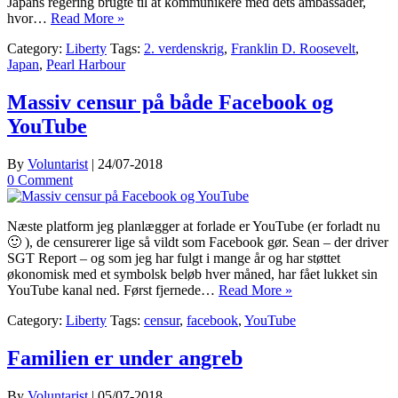
Japans regering brugte til at kommunikere med dets ambassader,
hvor…
Read More »
Category:
Liberty
Tags:
2. verdenskrig
,
Franklin D. Roosevelt
,
Japan
,
Pearl Harbour
Massiv censur på både Facebook og
YouTube
By
Voluntarist
|
24/07-2018
0 Comment
Næste platform jeg planlægger at forlade er YouTube (er forladt nu
🙂 ), de censurerer lige så vildt som Facebook gør. Sean – der driver
SGT Report – og som jeg har fulgt i mange år og har støttet
økonomisk med et symbolsk beløb hver måned, har fået lukket sin
YouTube kanal ned. Først fjernede…
Read More »
Category:
Liberty
Tags:
censur
,
facebook
,
YouTube
Familien er under angreb
By
Voluntarist
|
05/07-2018