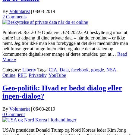
By
Voluntarist
|
08/03-2019
2 Comments
Publiseret: 8/3-2019 Opdateret: 6/3-20222 At beskytte sig imod at
andre har adgang til dine private data – når du er online – er ikke
nemt. Jeg tror ikke man kan forebygge at det sker medmindre man
helt fravælger at bruge Internettet, og alene det at staten og
kommunerne digitaliserer mange af deres områder, gør, at…
Read
More »
Category:
Liberty
Tags:
CIA
,
Data
,
facebook
,
google
,
NSA
,
Online
,
PET
,
Privateliv
,
YouTube
Geo-politik: Hvad er bedst dialog eller
ingen-dialog?
By
Voluntarist
|
06/03-2019
0 Comment
USA’s præsident Donald Trump og Nord Koreas leder Kim Jong