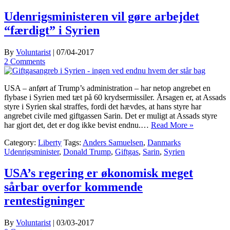
Udenrigsministeren vil gøre arbejdet
“færdigt” i Syrien
By
Voluntarist
|
07/04-2017
2 Comments
USA – anført af Trump’s administration – har netop angrebet en
flybase i Syrien med tæt på 60 krydsermissiler. Årsagen er, at Assads
styre i Syrien skal straffes, fordi det hævdes, at hans styre har
angrebet civile med giftgassen Sarin. Det er muligt at Assads styre
har gjort det, det er dog ikke bevist endnu.…
Read More »
Category:
Liberty
Tags:
Anders Samuelsen
,
Danmarks
Udenrigsminister
,
Donald Trump
,
Giftgas
,
Sarin
,
Syrien
USA’s regering er økonomisk meget
sårbar overfor kommende
rentestigninger
By
Voluntarist
|
03/03-2017