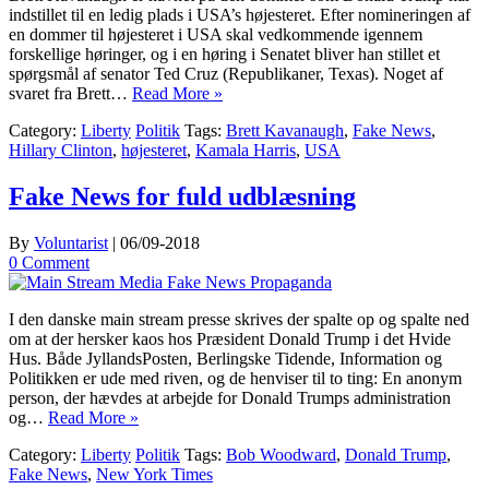
indstillet til en ledig plads i USA’s højesteret. Efter nomineringen af
en dommer til højesteret i USA skal vedkommende igennem
forskellige høringer, og i en høring i Senatet bliver han stillet et
spørgsmål af senator Ted Cruz (Republikaner, Texas). Noget af
svaret fra Brett…
Read More »
Category:
Liberty
Politik
Tags:
Brett Kavanaugh
,
Fake News
,
Hillary Clinton
,
højesteret
,
Kamala Harris
,
USA
Fake News for fuld udblæsning
By
Voluntarist
|
06/09-2018
0 Comment
I den danske main stream presse skrives der spalte op og spalte ned
om at der hersker kaos hos Præsident Donald Trump i det Hvide
Hus. Både JyllandsPosten, Berlingske Tidende, Information og
Politikken er ude med riven, og de henviser til to ting: En anonym
person, der hævdes at arbejde for Donald Trumps administration
og…
Read More »
Category:
Liberty
Politik
Tags:
Bob Woodward
,
Donald Trump
,
Fake News
,
New York Times