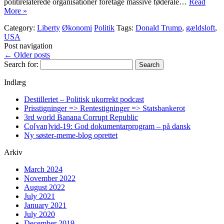
politirelaterede organisationer foretage massive føderale…
Read
More »
Category:
Liberty
Økonomi
Politik
Tags:
Donald Trump
,
gældsloft
,
USA
Post navigation
←
Older posts
Search for:
Indlæg
Destilleriet – Politisk ukorrekt podcast
Prisstigninger => Rentestigninger => Statsbankerot
3rd world Banana Corrupt Republic
Co[van]vid-19: God dokumentarprogram – på dansk
Ny søster-meme-blog oprettet
Arkiv
March 2024
November 2022
August 2022
July 2021
January 2021
July 2020
December 2019