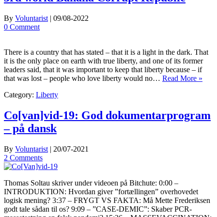
By
Voluntarist
|
09/08-2022
0 Comment
There is a country that has stated – that it is a light in the dark. That
it is the only place on earth with true liberty, and one of its former
leaders said, that it was important to keep that liberty because – if
that was lost – people who love liberty would no…
Read More »
Category:
Liberty
Co[van]vid-19: God dokumentarprogram
– på dansk
By
Voluntarist
|
20/07-2021
2 Comments
Thomas Soltau skriver under videoen på Bitchute: 0:00 –
INTRODUKTION: Hvordan giver ”fortællingen” overhovedet
logisk mening? 3:37 – FRYGT VS FAKTA: Må Mette Frederiksen
godt tale sådan til os? 9:09 – ”CASE-DEMIC”: Skaber PCR-