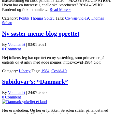
massetestning en falsk pandemi? 15:26 – MASSEVACCINATION:
Hvem har en interesse i, at alle skal vaccineres? 26:04 – WHO:
Pandemi og flokimmunitet…
Read More »
Category:
Politik
Thomas Soltau
Tags:
Co-van-vid-19
,
Thomas
Soltau
Ny søster-meme-blog oprettet
By
Voluntarist
|
03/01-2021
0 Comment
Hej folkens Jeg har oprettet en ny søsterblog, som primært er på
engelsk og et arkiv med gode memes: https://covid-1984.blog
Category:
Liberty
Tags:
1984
,
Covid-19
Subiduvar’s: “Danmark”
By
Voluntarist
|
24/07-2020
0 Comment
Her er melodien: Og her er lyrikken Se solen stråler på landet med