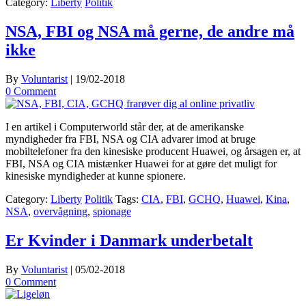
Category:
Liberty
Politik
NSA, FBI og NSA må gerne, de andre må
ikke
By
Voluntarist
|
19/02-2018
0 Comment
I en artikel i Computerworld står der, at de amerikanske
myndigheder fra FBI, NSA og CIA advarer imod at bruge
mobiltelefoner fra den kinesiske producent Huawei, og årsagen er, at
FBI, NSA og CIA mistænker Huawei for at gøre det muligt for
kinesiske myndigheder at kunne spionere.
Category:
Liberty
Politik
Tags:
CIA
,
FBI
,
GCHQ
,
Huawei
,
Kina
,
NSA
,
overvågning
,
spionage
Er Kvinder i Danmark underbetalt
By
Voluntarist
|
05/02-2018
0 Comment