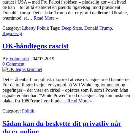
partiet i USA – med Fru Pelosi i spidsen – pludselig gør – alt hvad
de kan – for at få etableret en pseudo rigsretsag imod præsident
Donald Trump. Det er ikke Trump der er gjort i nællerne i Ukraine,
tværtimod, så…
Read More »
Category:
Liberty
Politik
Tags:
Deep State
,
Donald Trump
,
Rigsretsag
OK-håndtegns rascist
By
Voluntarist
|
04/07-2019
0 Comment
Det er åbenbart nu politisk ukorrekt at vise ok-tegnet med hænderne.
For de tre fingre i vejret er sympol på W i White, og tommeltot og
pegefinger – der viser en cirkel – opfattes som P, som i Power. Man
signalerer åbenbart “White Power” med ok-tegnet. Jeg kan huske en
plakat fra 1980’erne hvor bløde…
Read More »
Category:
Politik
Sådan kan du beskytte dit privatliv når
du er online