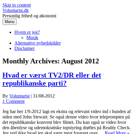
Skip to content
Voluntarist.dk
Personlig frihed og økonomi
Menu
Hvem er jeg?
Musik
Alternative nyhedskilder
Disclaimer
Monthly Archives:
August 2012
Hvad er værst TV2/DR eller det
republikanske parti?
By
Voluntarist
|
31/08-2012
1 Comment
Jeg har her 1/9-2012 lagt en ekstra og relevant video ind i bunden af
siden med John Stewart. Se også denne video hvor teleprompten på
det republikanske konvent blev filmet. Du kan også se video hvor
den åbenlyse og udemokratiske topstyring drøftes på Reality Check.
Jeg ved ikke hvad jeg skal være mest forarget over,…
Read More »