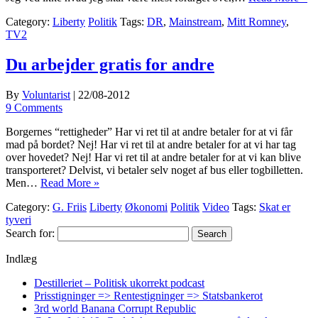
Category:
Liberty
Politik
Tags:
DR
,
Mainstream
,
Mitt Romney
,
TV2
Du arbejder gratis for andre
By
Voluntarist
|
22/08-2012
9 Comments
Borgernes “rettigheder” Har vi ret til at andre betaler for at vi får
mad på bordet? Nej! Har vi ret til at andre betaler for at vi har tag
over hovedet? Nej! Har vi ret til at andre betaler for at vi kan blive
transporteret? Delvist, vi betaler selv noget af bus eller togbilletten.
Men…
Read More »
Category:
G. Friis
Liberty
Økonomi
Politik
Video
Tags:
Skat er
tyveri
Search for:
Indlæg
Destilleriet – Politisk ukorrekt podcast
Prisstigninger => Rentestigninger => Statsbankerot
3rd world Banana Corrupt Republic