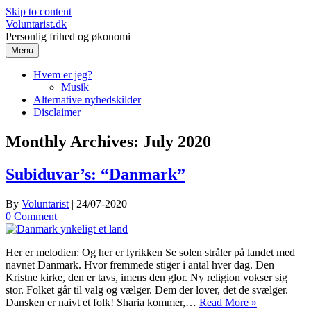
Skip to content
Voluntarist.dk
Personlig frihed og økonomi
Menu
Hvem er jeg?
Musik
Alternative nyhedskilder
Disclaimer
Monthly Archives:
July 2020
Subiduvar’s: “Danmark”
By
Voluntarist
|
24/07-2020
0 Comment
Her er melodien: Og her er lyrikken Se solen stråler på landet med
navnet Danmark. Hvor fremmede stiger i antal hver dag. Den
Kristne kirke, den er tavs, imens den glor. Ny religion vokser sig
stor. Folket går til valg og vælger. Dem der lover, det de svælger.
Dansken er naivt et folk! Sharia kommer,…
Read More »