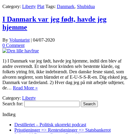
Category:
Liberty
Plat
Tags:
Danmark
,
Shubidua
I Danmark var jeg født, havde jeg
hjemme
By
Voluntarist
|
04/07-2020
0 Comment
1) I Danmark var jeg født, havde jeg hjemme, indtil den blev af
andre overrendt. Et sted hvor kvinden selv bestemte klæde, og
folkets ytring frit, ikke indebrændt. Den danske fesne stand, som
alvoren neglerer, som blændet er af E-U-S-S-R-en. Dig elsked jeg,
Danmark var fædreland. 2) Hver dag jeg på mit arbejde udtjener,
de…
Read More »
Category:
Liberty
Search for:
Indlæg
Destilleriet – Politisk ukorrekt podcast
Prisstigninger => Rentestigninger => Statsbankerot