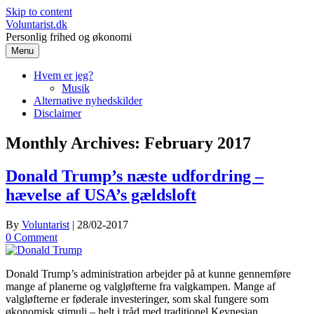
Skip to content
Voluntarist.dk
Personlig frihed og økonomi
Menu
Hvem er jeg?
Musik
Alternative nyhedskilder
Disclaimer
Monthly Archives:
February 2017
Donald Trump’s næste udfordring –
hævelse af USA’s gældsloft
By
Voluntarist
|
28/02-2017
0 Comment
Donald Trump’s administration arbejder på at kunne gennemføre
mange af planerne og valgløfterne fra valgkampen. Mange af
valgløfterne er føderale investeringer, som skal fungere som
økonomisk stimuli – helt i tråd med traditionel Keynesian