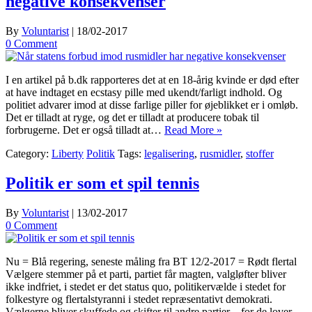
negative konsekvenser
By
Voluntarist
|
18/02-2017
0 Comment
I en artikel på b.dk rapporteres det at en 18-årig kvinde er død efter
at have indtaget en ecstasy pille med ukendt/farligt indhold. Og
politiet advarer imod at disse farlige piller for øjeblikket er i omløb.
Det er tilladt at ryge, og det er tilladt at producere tobak til
forbrugerne. Det er også tilladt at…
Read More »
Category:
Liberty
Politik
Tags:
legalisering
,
rusmidler
,
stoffer
Politik er som et spil tennis
By
Voluntarist
|
13/02-2017
0 Comment
Nu = Blå regering, seneste måling fra BT 12/2-2017 = Rødt flertal
Vælgere stemmer på et parti, partiet får magten, valgløfter bliver
ikke indfriet, i stedet er det status quo, politikervælde i stedet for
folkestyre og flertalstyranni i stedet repræsentativt demokrati.
Vælgerne bliver skuffede og skifter til andre partier – for de lover