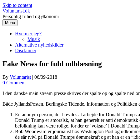
Skip to content
Voluntarist.dk
Personlig frihed og økonomi
Menu
Hvem er jeg?
Musik
Alternative nyhedskilder
Disclaimer
Fake News for fuld udblæsning
By
Voluntarist
|
06/09-2018
0 Comment
I den danske main stream presse skrives der spalte op og spalte ned 
Både JyllandsPosten, Berlingske Tidende, Information og Politikken er
En anonym person, der hævdes at arbejde for Donald Trumps admi
Donald Trump er amoralsk, at han generelt er anti demokratisk o
befolkning kan være rolige, for der er ‘voksne’ i Donald Trumps 
Bob Woodward er journalist hos Washington Post og udkommer
de sår tvivl på Donald Trumps dømmekraft og at han er en “idio