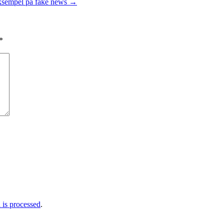
sempel på fake news
→
*
is processed
.