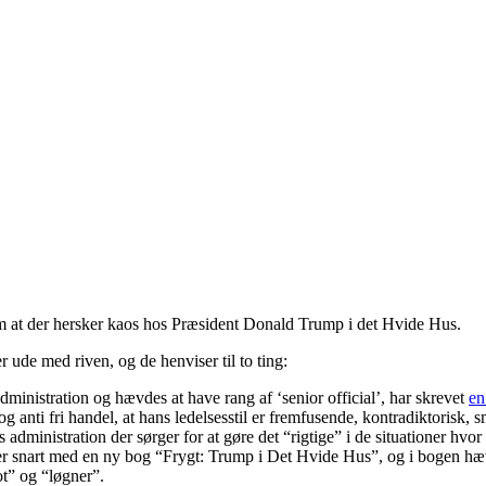
om at der hersker kaos hos Præsident Donald Trump i det Hvide Hus.
 ude med riven, og de henviser til to ting:
nistration og hævdes at have rang af ‘senior official’, har skrevet
en
g anti fri handel, at hans ledelsesstil er fremfusende, kontradiktorisk,
administration der sørger for at gøre det “rigtige” i de situationer hvo
 snart med en ny bog “Frygt: Trump i Det Hvide Hus”, og i bogen hæ
t” og “løgner”.