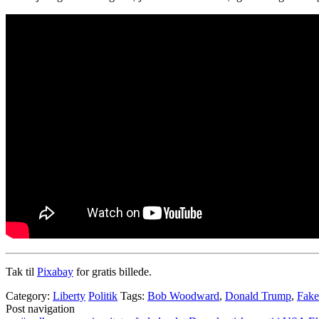
Tak til
Pixabay
for gratis billede.
Category:
Liberty
Politik
Tags:
Bob Woodward
,
Donald Trump
,
Fak
Post navigation