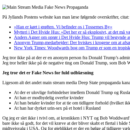
På Jyllands Postens website kan man læse følgende overskrifter, citat:
»Han er kørt i grøften. Vi befinder os i Tossernes By«
Mytteri i Det Hvide Hus: »Det her er så eksplosivt, at det må
Anders Agner om oprør i Det Hvide Hus: Trump vil begynde at 
Anonym Trump-medarbejder: Der hviskes i krogene om at afsæ
New York Times: Woodwards bog om Trump er som en tropisk
Jeg tror ikke på at der er en anonym person fra Donald Trump’s admin
Jeg tror heller ikke på de negative ting om Donald Trump, som Bob 
Jeg tror det er Fake News for fuld udblæsning
Ligesom alt det andet main stream media Deep State propaganda kanal
At der er ulovlige forbindelser imellem Donald Trump og Rusl
At han er modbydelig overfor kvinder
At han betaler kvinder for at tie om tidligere forhold (hvilket ikk
At han har dyrket urin-sex på et hotel i Rusland
Og jeg er slet ikke i tvivl om, at kronikken i NYT og Bob Woddward’
bare ikke så godt, for det vil kræve at der bliver skabt et flertal i 
midtvejsvalg i USA. Og for øjeblikket er der en bølge af tidligere v