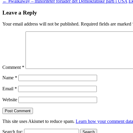
←
#walkaway – minoriteter forlader det Demokratiske parti i USA
Ek
Leave a Reply
Your email address will not be published.
Required fields are marked
Comment
*
Name
*
Email
*
Website
This site uses Akismet to reduce spam.
Learn how your comment data 
Search for: