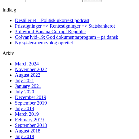
Indlæg
Destilleriet – Politisk ukorrekt podcast
Prisstigninger => Rentestigninger => Statsbankerot
3rd world Banana Corrupt Republic
Co[van]vid-19: God dokumentarprogram – på dansk
Ny søster-meme-blog oprettet
Arkiv
March 2024
November 2022
August 2022
July 2021
January 2021
July 2020
December 2019
September 2019
July 2019
March 2019
February 2019
September 2018
August 2018
July 2018