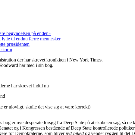
 være begyndelsen på enden«
lytte til endnu færre mennesker
tte præsidenten
 storm
istration der har skrevet kronikken i New York Times.
Woodward har med i sin bog.
erne har skrevet indtil nu
and
e er ulovligt, skulle det vise sig at være korrekt)
s bog er nye desperate forsøg fra Deep State på at skabe en sag, så d
både Senatet og i Kongressen bestående af Deep State kontrollerede polit
ælgere for Demokraterne, som bliver
red-pilled
og vender ryggen til det D