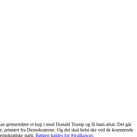
e kan gennemføre et kup i mod Donald Trump og få ham afsat. Det går
ikere, primært fra Demokraterne. Og det skal helst ske ved de kommende
emokratiske parti.
Bølgen kaldes for #walkaway.