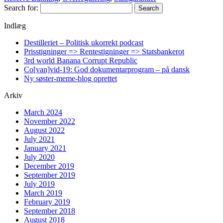
Search for:
Indlæg
Destilleriet – Politisk ukorrekt podcast
Prisstigninger => Rentestigninger => Statsbankerot
3rd world Banana Corrupt Republic
Co[van]vid-19: God dokumentarprogram – på dansk
Ny søster-meme-blog oprettet
Arkiv
March 2024
November 2022
August 2022
July 2021
January 2021
July 2020
December 2019
September 2019
July 2019
March 2019
February 2019
September 2018
August 2018