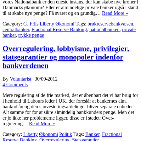
vores Nationalbank er den eneste instans, der kan skabe nye kroner i
Danmarks økonomi? Eller er almindelige private banker også i stand
til at skabe nye penge? Få svaret og en grundig…
Read More »
Category:
G. Friis
Liberty
Økonomi
Tags:
brøkreservebankvæsen
,
centralbanker
,
Fractional Reserve Banking
,
nationalbanken
,
private
banker
,
trykke penge
Overregulering, lobbyisme, privilegier,
statsgarantier og monopoler indenfor
bankverdenen
By
Voluntarist
|
30/09-2012
4 Comments
Mere regulering af de frie marked, det er åbenbart det vi har brug for
i henhold til Labours leder i UK, der foreslår at bankernes alm.
bankudlån og deres investeringsafdelinger bliver separate enheder.
Alt samme for for at sikre almindelig bankkunders penge. Men det
er jo ikke her problemerne ligger, disse er i stedet: Over-
regulering…
Read More »
Category:
Liberty
Økonomi
Politik
Tags:
Banker
,
Fractional
Reserve Banking
,
Overregulering
,
Statsgarantier