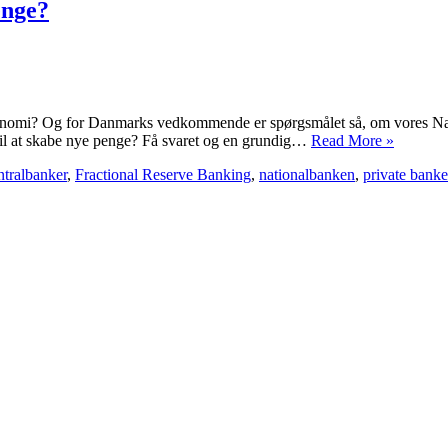
enge?
økonomi? Og for Danmarks vedkommende er spørgsmålet så, om vores Nati
til at skabe nye penge? Få svaret og en grundig…
Read More »
ntralbanker
,
Fractional Reserve Banking
,
nationalbanken
,
private banke