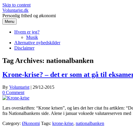
Skip to content
Voluntarist.dk
Personlig frihed og økonomi
Menu
Hvem er jeg?
Musik
Alternative nyhedskilder
Disclaimer
Tag Archives:
nationalbanken
Krone-krise? – det er som at gå til eksame
By
Voluntarist
|
29/12-2015
0 Comment
Læs overskriften: “Krone krisen”, og læs det her citat fra artiklen: “
fra Nationalbankens side. Alene i januar voksede valutareserven med 1
Category:
Økonomi
Tags:
krone-krise
,
nationalbanken