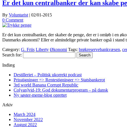
Er det kun centralbanker der kan skabe p
By
Voluntarist
|
02/01-2015
0 Comment
Er det kun centralbanker, der skaber de penge, der er i omløb i en 
Danmarks økonomi? Eller er almindelige private banker også i stand 
Category:
G. Friis
Liberty
Økonomi
Tags:
brøkreservebankvæsen
,
ce
Search for:
Indlæg
Destilleriet – Politisk ukorrekt podcast
Prisstigninger => Rentestigninger => Statsbankerot
3rd world Banana Corrupt Republic
Co[van]vid-19: God dokumentarprogram – på dansk
Ny søster-meme-blog oprettet
Arkiv
March 2024
November 2022
August 2022