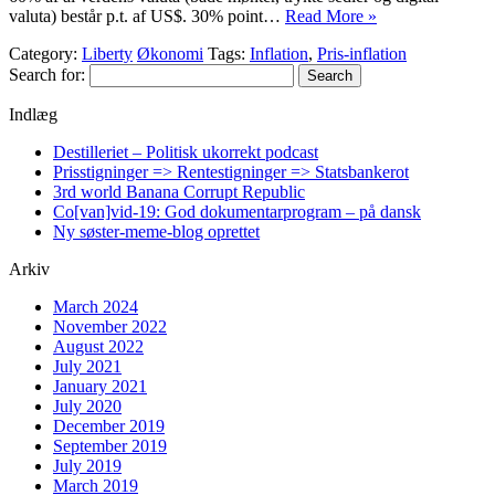
valuta) består p.t. af US$. 30% point…
Read More »
Category:
Liberty
Økonomi
Tags:
Inflation
,
Pris-inflation
Search for:
Indlæg
Destilleriet – Politisk ukorrekt podcast
Prisstigninger => Rentestigninger => Statsbankerot
3rd world Banana Corrupt Republic
Co[van]vid-19: God dokumentarprogram – på dansk
Ny søster-meme-blog oprettet
Arkiv
March 2024
November 2022
August 2022
July 2021
January 2021
July 2020
December 2019
September 2019
July 2019
March 2019