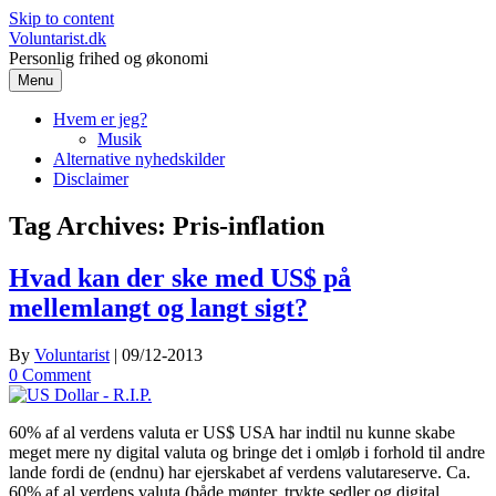
Skip to content
Voluntarist.dk
Personlig frihed og økonomi
Menu
Hvem er jeg?
Musik
Alternative nyhedskilder
Disclaimer
Tag Archives:
Pris-inflation
Hvad kan der ske med US$ på
mellemlangt og langt sigt?
By
Voluntarist
|
09/12-2013
0 Comment
60% af al verdens valuta er US$ USA har indtil nu kunne skabe
meget mere ny digital valuta og bringe det i omløb i forhold til andre
lande fordi de (endnu) har ejerskabet af verdens valutareserve. Ca.
60% af al verdens valuta (både mønter, trykte sedler og digital