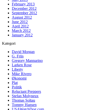
February 2013
December 2012
September 2012
August 2012
June 2012
April 2012
March 2012
January 2012
Kategori
David Morgan
G. Friis
Gregory Mannarino
Larken Rose
Liberty
Mike Rivero
Økonomi
Plat
Politik
Reluctant Preppers
Stefan Molyneux
Thomas Soltau
Tommy Hansen
USAWatchDog.com