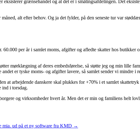
der eksisterer grænsehandel og at det er i småtingsafdelingen. Det eksis
r måned, alt efter behov. Og ja det fylder, på den seneste tur var stød
r. 60.000 per år i samlet moms, afgifter og afledte skatter hos butikker o
tter mørklægning af deres embedsførelse, så støtte jeg og min lille fam
 andet er tyske moms- og afgifter lavere, så samlet sender vi mindre i ret
rden at arbejdende danskere skal plukkes for +70% i et samlet skattetr
 ind i torsdag.
 fra borgere og virksomheder hvert år. Men det er min og familiens helt 
e mia. ud på et ny software fra KMD
→