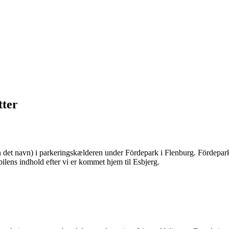
tter
 det navn) i parkeringskælderen under Fördepark i Flenburg. Fördepark er
bilens indhold efter vi er kommet hjem til Esbjerg.