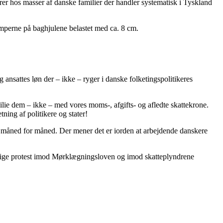
terer hos masser af danske familier der handler systematisk i Tyskland
dæmperne på baghjulene belastet med ca. 8 cm.
g ansattes løn der – ikke – ryger i danske folketingspolitikeres
ilie dem – ikke – med vores moms-, afgifts- og afledte skattekrone.
ning af politikere og stater!
yk måned for måned. Der mener det er iorden at arbejdende danskere
lovlige protest imod Mørklægningsloven og imod skatteplyndrene