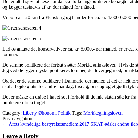
Det er altid sjovt at læse når danske folketingspolitikere benægter at 
og lægger tusindvis af kr. der måned for måned.
Vi bor ca. 120 km fra Flensburg og handler for ca. kr. 4.000-6.000 pe
Lad os antage det konservativt er ca. kr. 5.000,- per måned, er er ca. k
lommer.
De samme politikere der fortsat støtter Mørklægningsloven. Hvis de stø
Jeg ved de ryger i tyske politikeres lommer, det lever jeg med, om ikke
Og det er de samme politikere i Danmark, der mener, at det er helt io
skal arbejde gratis for andre mandag, tirsdag, onsdag og et godt stykke
Det er måske en dråbe i havet set i forhold til de mia staten stjæler
politikere i folketinget.
Category:
Liberty
Økonomi
Politik
Tags:
Mørklægningsloven
Post navigation
←
Årets kvindelige bestyrelsesmedlem 2017
SKAT ødsler endnu fler
Leave a Reply