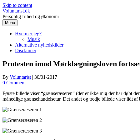
Skip to content
Voluntarist.dk
Personlig frihed og økonomi
Menu
Hvem er jeg?
Musik
Alternative nyhedskilder
Disclaimer
Protesten imod Mørklægningsloven fortsæ
By
Voluntarist
|
30/01-2017
0 Comment
Første billede viser “grænseræseren” (der er ikke mig der har døbt den
månedlige grænsehandelsetur. Det andet og tredje billede viser lidt af 