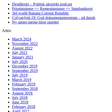
Destilleriet – Politisk ukorrekt podcast
Prisstigninger => Rentestigninger => Statsbankerot
3rd world Banana Corrupt Republic
Co[van]vid-19: God dokumentarprogram – på dansk
Ny søster-meme-blog oprettet
Arkiv
March 2024
November 2022
August 2022
July 2021
January 2021
July 2020
December 2019
September 2019
July 2019
March 2019
February 2019
September 2018
August 2018
July 2018
June 2018
February 2018
April 2017