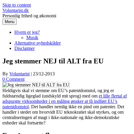
Skip to content
Voluntarist.dk
Personlig frihed og økonomi
Menu
Hvem er jeg?
Musik
Alternative nyhedskilder
Disclaimer
Jeg stemmer NEJ til ALT fra EU
By
Voluntarist
|
23/12-2013
0 Comment
Heldigvis skal vi stemme om EU’s patentdomstol, og jeg er
fuldstændig ligeglad (undskyld mit sprog) med om
et lille flertal af
adspurgte virksomheder i en måling ønsker at få indført EU’s
patentdomstol
. Det handler nemlig ikke en pind om patenter. Det
handler i stedet om hvorvidt EU teknokratiet skal styrkes, og om
centraliseringen af magt i ikke-nationale og ikke-demokratiske
enheder skal fortsætte?