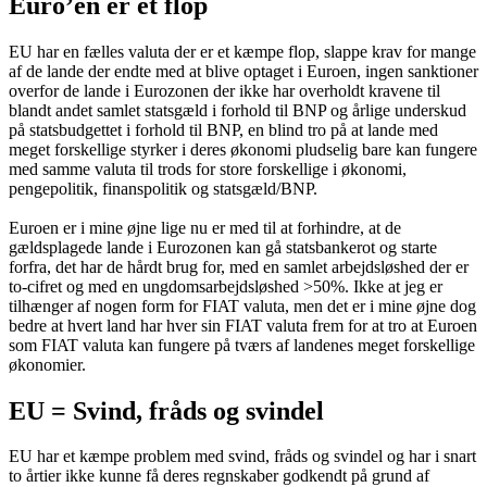
Euro’en er et flop
EU har en fælles valuta der er et kæmpe flop, slappe krav for mange
af de lande der endte med at blive optaget i Euroen, ingen sanktioner
overfor de lande i Eurozonen der ikke har overholdt kravene til
blandt andet samlet statsgæld i forhold til BNP og årlige underskud
på statsbudgettet i forhold til BNP, en blind tro på at lande med
meget forskellige styrker i deres økonomi pludselig bare kan fungere
med samme valuta til trods for store forskellige i økonomi,
pengepolitik, finanspolitik og statsgæld/BNP.
Euroen er i mine øjne lige nu er med til at forhindre, at de
gældsplagede lande i Eurozonen kan gå statsbankerot og starte
forfra, det har de hårdt brug for, med en samlet arbejdsløshed der er
to-cifret og med en ungdomsarbejdsløshed >50%. Ikke at jeg er
tilhænger af nogen form for FIAT valuta, men det er i mine øjne dog
bedre at hvert land har hver sin FIAT valuta frem for at tro at Euroen
som FIAT valuta kan fungere på tværs af landenes meget forskellige
økonomier.
EU = Svind, fråds og svindel
EU har et kæmpe problem med svind, fråds og svindel og har i snart
to årtier ikke kunne få deres regnskaber godkendt på grund af