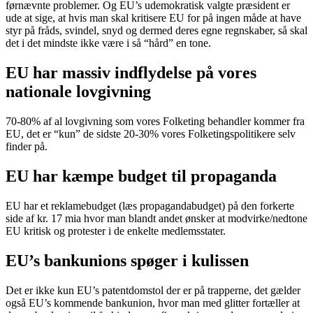
førnævnte problemer. Og EU’s udemokratisk valgte præsident er
ude at sige, at hvis man skal kritisere EU for på ingen måde at have
styr på fråds, svindel, snyd og dermed deres egne regnskaber, så skal
det i det mindste ikke være i så “hård” en tone.
EU har massiv indflydelse på vores
nationale lovgivning
70-80% af al lovgivning som vores Folketing behandler kommer fra
EU, det er “kun” de sidste 20-30% vores Folketingspolitikere selv
finder på.
EU har kæmpe budget til propaganda
EU har et reklamebudget (læs propagandabudget) på den forkerte
side af kr. 17 mia hvor man blandt andet ønsker at modvirke/nedtone
EU kritisk og protester i de enkelte medlemsstater.
EU’s bankunions spøger i kulissen
Det er ikke kun EU’s patentdomstol der er på trapperne, det gælder
også EU’s kommende bankunion, hvor man med glitter fortæller at