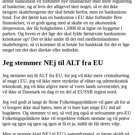
denne bankunion vil forhindre nye finanskriser med mere regulering
af bankerne, og at hvis der alligevel sker noget, så er det ikke
længere skatteborgerne der skal betale herfor, men en bankunions
fond. For det første kan en bankunion i EU ikke forhindre flere
finanskriser, vi er godt igang med at skabe en ny økonomisk
drepression, der får boligboblen i 2008 til at ligne en hyggetur i
parken. Og hvem er det lige der skal fylde førnævnte bankunions
krisekasse op? Der er ikke andre til det end medlemslandenes
skatteborgere, så vi kommer til at betale for bankkrak for det er lige
meget om det sker direkte eller indirekte.
Jeg stemmer NEj til ALT fra EU
Jeg stemmer nej til ALT fra EU, for jeg vil ikke mere centralisering
af magt i EU, jeg vil ikke mere styrkelse af elitær og udemokratisk
teknokrati, jeg vil ikke afgive mere af vores lands suverænitet, jeg
vil ikke at Danmark en dag er en del af EUSSR region nord.
Jeg ved godt at langt de fleste Folketingspolitikere vil gøre alt for at
vi borgere ikke skal høres, men at vi bare kan snige EU ind ad
bagdøren. Og stemmer vi nej, så ved jeg også at selvsamme pro-EU
Folketingspolitikere ikke vil respektere folkets stemme og vil prøve
igen og igen og igen og igen at få et ja, indtil de får deres vilje.
Men at stemme klart NEJ til EU’s patentdomstol, er første skridt på