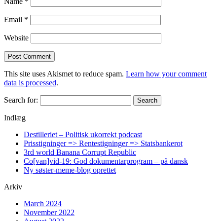
Name
*
Email
*
Website
This site uses Akismet to reduce spam.
Learn how your comment
data is processed
.
Search for:
Indlæg
Destilleriet – Politisk ukorrekt podcast
Prisstigninger => Rentestigninger => Statsbankerot
3rd world Banana Corrupt Republic
Co[van]vid-19: God dokumentarprogram – på dansk
Ny søster-meme-blog oprettet
Arkiv
March 2024
November 2022