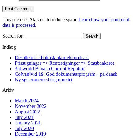
This site uses Akismet to reduce spam.
Learn how your comment
data is processed
.
Search for:
Indlæg
Destilleriet – Politisk ukorrekt podcast
Prisstigninger => Rentestigninger => Statsbankerot
3rd world Banana Corrupt Republic
Co[van]vid-19: God dokumentarprogram – på dansk
Ny søster-meme-blog oprettet
Arkiv
March 2024
November 2022
August 2022
July 2021
January 2021
July 2020
December 2019