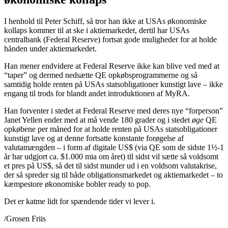
I henhold til Peter Schiff, så tror han ikke at USAs økonomiske
kollaps kommer til at ske i aktiemarkedet, dertil har USAs
centralbank (Federal Reserve) fortsat gode muligheder for at holde
hånden under aktiemarkedet.
Han mener endvidere at Federal Reserve ikke kan blive ved med at
“taper” og dermed nedsætte QE opkøbsprogrammerne og så
samtidig holde renten på USAs statsobligationer kunstigt lave – ikke
engang til trods for blandt andet introduktionen af MyRA.
Han forventer i stedet at Federal Reserve med deres nye “forperson”
Janet Yellen ender med at må vende 180 grader og i stedet
øge
QE
opkøbene per måned for at holde renten på USAs statsobligationer
kunstigt lave og at denne fortsatte konstante forøgelse af
valutamængden – i form af digitale US$ (via QE som de sidste 1½-1
år har udgjort ca. $1.000 mia om året) til sidst vil sætte så voldsomt
et pres på US$, så det til sidst munder ud i en voldsom valutakrise,
der så spreder sig til både obligationsmarkedet og aktiemarkedet – to
kæmpestore økonomiske bobler ready to pop.
Det er katme lidt for spændende tider vi lever i.
/Grosen Friis