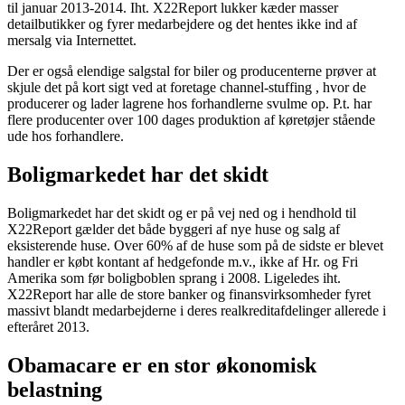
til januar 2013-2014. Iht. X22Report lukker kæder masser
detailbutikker og fyrer medarbejdere og det hentes ikke ind af
mersalg via Internettet.
Der er også elendige salgstal for biler og producenterne prøver at
skjule det på kort sigt ved at foretage channel-stuffing , hvor de
producerer og lader lagrene hos forhandlerne svulme op. P.t. har
flere producenter over 100 dages produktion af køretøjer stående
ude hos forhandlere.
Boligmarkedet har det skidt
Boligmarkedet har det skidt og er på vej ned og i hendhold til
X22Report gælder det både byggeri af nye huse og salg af
eksisterende huse. Over 60% af de huse som på de sidste er blevet
handler er købt kontant af hedgefonde m.v., ikke af Hr. og Fri
Amerika som før boligboblen sprang i 2008. Ligeledes iht.
X22Report har alle de store banker og finansvirksomheder fyret
massivt blandt medarbejderne i deres realkreditafdelinger allerede i
efteråret 2013.
Obamacare er en stor økonomisk
belastning