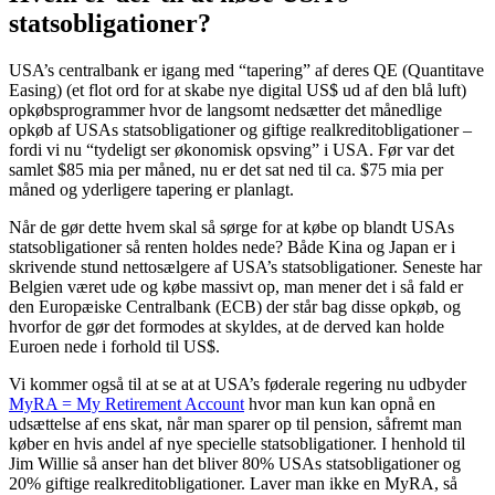
statsobligationer?
USA’s centralbank er igang med “tapering” af deres QE (Quantitave
Easing) (et flot ord for at skabe nye digital US$ ud af den blå luft)
opkøbsprogrammer hvor de langsomt nedsætter det månedlige
opkøb af USAs statsobligationer og giftige realkreditobligationer –
fordi vi nu “tydeligt ser økonomisk opsving” i USA. Før var det
samlet $85 mia per måned, nu er det sat ned til ca. $75 mia per
måned og yderligere tapering er planlagt.
Når de gør dette hvem skal så sørge for at købe op blandt USAs
statsobligationer så renten holdes nede? Både Kina og Japan er i
skrivende stund nettosælgere af USA’s statsobligationer. Seneste har
Belgien været ude og købe massivt op, man mener det i så fald er
den Europæiske Centralbank (ECB) der står bag disse opkøb, og
hvorfor de gør det formodes at skyldes, at de derved kan holde
Euroen nede i forhold til US$.
Vi kommer også til at se at at USA’s føderale regering nu udbyder
MyRA = My Retirement Account
hvor man kun kan opnå en
udsættelse af ens skat, når man sparer op til pension, såfremt man
køber en hvis andel af nye specielle statsobligationer. I henhold til
Jim Willie så anser han det bliver 80% USAs statsobligationer og
20% giftige realkreditobligationer. Laver man ikke en MyRA, så