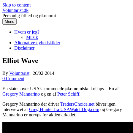
Skip to content
Voluntarist.dk
Personlig frihed og økonomi
Menu
Hvem er jeg?
Musik
Alternative nyhedskilder
Disclaimer
Elliot Wave
By
Voluntarist
|
26/02-2014
0 Comment
En status over USA’s kommende økomomiske kollaps – En af
Gregory Mannarino
og en af
Peter Schiff
.
Gregory Mannarino der driver
TradersChoice.net
bliver igen
interviewet af
Greg Hunter fra USAWatchDog.com
og Gregory
Mannarino er nervøs for aktiemarkedet.