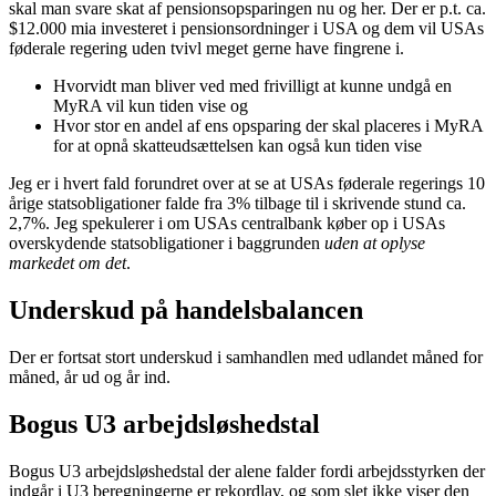
skal man svare skat af pensionsopsparingen nu og her. Der er p.t. ca.
$12.000 mia investeret i pensionsordninger i USA og dem vil USAs
føderale regering uden tvivl meget gerne have fingrene i.
Hvorvidt man bliver ved med frivilligt at kunne undgå en
MyRA vil kun tiden vise og
Hvor stor en andel af ens opsparing der skal placeres i MyRA
for at opnå skatteudsættelsen kan også kun tiden vise
Jeg er i hvert fald forundret over at se at USAs føderale regerings 10
årige statsobligationer falde fra 3% tilbage til i skrivende stund ca.
2,7%. Jeg spekulerer i om USAs centralbank køber op i USAs
overskydende statsobligationer i baggrunden
uden at oplyse
markedet om det
.
Underskud på handelsbalancen
Der er fortsat stort underskud i samhandlen med udlandet måned for
måned, år ud og år ind.
Bogus U3 arbejdsløshedstal
Bogus U3 arbejdsløshedstal der alene falder fordi arbejdsstyrken der
indgår i U3 beregningerne er rekordlav, og som slet ikke viser den