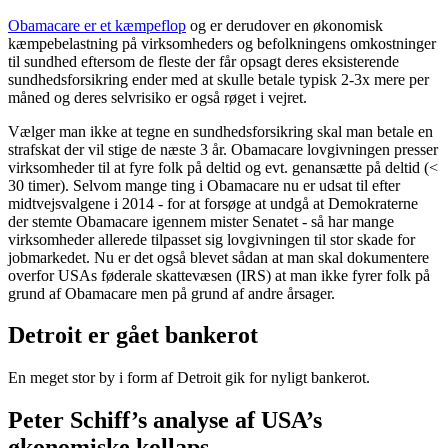
Obamacare er et kæmpeflop
og er derudover en økonomisk
kæmpebelastning på virksomheders og befolkningens omkostninger
til sundhed eftersom de fleste der får opsagt deres eksisterende
sundhedsforsikring ender med at skulle betale typisk 2-3x mere per
måned og deres selvrisiko er også røget i vejret.
Vælger man ikke at tegne en sundhedsforsikring skal man betale en
strafskat der vil stige de næste 3 år. Obamacare lovgivningen presser
virksomheder til at fyre folk på deltid og evt. genansætte på deltid (<
30 timer). Selvom mange ting i Obamacare nu er udsat til efter
midtvejsvalgene i 2014 - for at forsøge at undgå at Demokraterne
der stemte Obamacare igennem mister Senatet - så har mange
virksomheder allerede tilpasset sig lovgivningen til stor skade for
jobmarkedet. Nu er det også blevet sådan at man skal dokumentere
overfor USAs føderale skattevæsen (IRS) at man ikke fyrer folk på
grund af Obamacare men på grund af andre årsager.
Detroit er gået bankerot
En meget stor by i form af Detroit gik for nyligt bankerot.
Peter Schiff’s analyse af USA’s
økonomiske kollaps