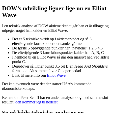
DOW’s udvikling ligner lige nu en Elliot
Wave
I en teknisk analyse af DOW aktiemarkedet går han et år tilbage og
udpeger noget han kalder en Elliot Wave.
Det er 5 tekniske skridt op i aktiemarkedet og så 3
efterfølgende korrektioner der samlet går ned.
De første 5 opbyggende punkter har “navnene” 1,2,3,4,5
De efterfølgende 3 korrektionspunkter kalder han A, B, C
I henhold til en Elliot Wave så går den massivt ned ved sidste
punkt C.
Derudover så ligner punkt 3,5 og B en
Head And Shoulders
formation. Alt sammen hvor C peger nedad.
Link til mere info om
Elliot Wave
Det kan eventuelt være det der starter USA’s kommende
økonomiske kollaps.
Bemærk at Peter Schiff har en anden analyse, dog med samme slut-
resultat,
den kommer jeg til nederst
.
Se på både tekniske analyser og