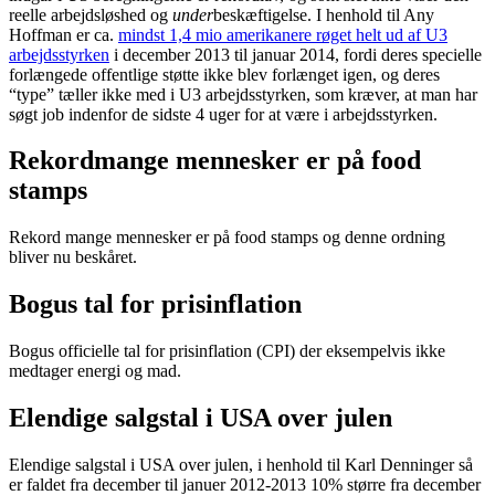
reelle arbejdsløshed og
under
beskæftigelse. I henhold til Any
Hoffman er ca.
mindst 1,4 mio amerikanere røget helt ud af U3
arbejdsstyrken
i december 2013 til januar 2014, fordi deres specielle
forlængede offentlige støtte ikke blev forlænget igen, og deres
“type” tæller ikke med i U3 arbejdsstyrken, som kræver, at man har
søgt job indenfor de sidste 4 uger for at være i arbejdsstyrken.
Rekordmange mennesker er på food
stamps
Rekord mange mennesker er på food stamps og denne ordning
bliver nu beskåret.
Bogus tal for prisinflation
Bogus officielle tal for prisinflation (CPI) der eksempelvis ikke
medtager energi og mad.
Elendige salgstal i USA over julen
Elendige salgstal i USA over julen, i henhold til Karl Denninger så
er faldet fra december til januer 2012-2013 10% større fra december