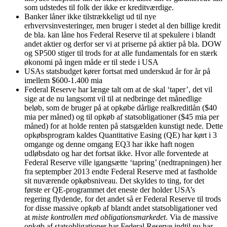
som udstedes til folk der ikke er kreditværdige.
Banker låner ikke tilstrækkeligt ud til nye
erhvervsinvesteringer, men bruger i stedet al den billige kredit
de bla. kan låne hos Federal Reserve til at spekulere i blandt
andet aktier og derfor ser vi at priserne på aktier på bla. DOW
og SP500 stiger til trods for at alle fundamentals for en stærk
økonomi på ingen måde er til stede i USA
USAs statsbudget kører fortsat med underskud år for år på
imellem $600-1.400 mia
Federal Reserve har længe talt om at de skal ‘taper’, det vil
sige at de nu langsomt vil til at nedbringe det månedlige
beløb, som de bruger på at opkøbe dårlige realkreditlån ($40
mia per måned) og til opkøb af statsobligationer ($45 mia per
måned) for at holde renten på statsgælden kunstigt nede. Dette
opkøbsprogram kaldes Quantitative Easing (QE) har kørt i 3
omgange og denne omgang EQ3 har ikke haft nogen
udløbsdato og har det fortsat ikke. Hvor alle forventede at
Federal Reserve ville igangsætte ‘tapring’ (nedtrapningen) her
fra septempber 2013 endte Federal Reserve med at fastholde
sit nuværende opkøbsniveau. Det skyldes to ting, for det
første er QE-programmet det eneste der holder USA’s
regering flydende, for det andet så er Federal Reserve til trods
for disse massive opkøb af blandt andet statsobligationer ved
at
miste kontrollen med obligationsmarkedet
. Via de massive
opkøb af statsobligationer har Federal Reserve indtil nu har