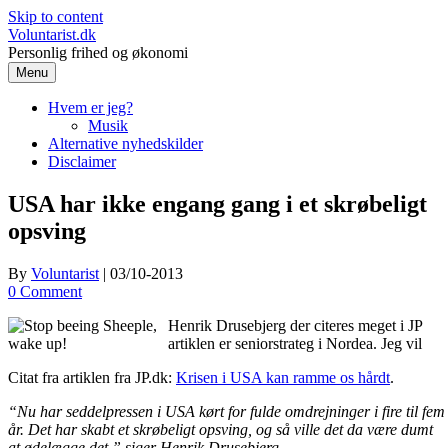
Skip to content
Voluntarist.dk
Personlig frihed og økonomi
Menu
Hvem er jeg?
Musik
Alternative nyhedskilder
Disclaimer
USA har ikke engang gang i et skrøbeligt
opsving
By
Voluntarist
|
03/10-2013
0 Comment
Henrik Drusebjerg der citeres meget i JP
artiklen er seniorstrateg i Nordea. Jeg vil
Citat fra artiklen fra JP.dk:
Krisen i USA kan ramme os hårdt
.
“Nu har seddelpressen i USA kørt for fulde omdrejninger i fire til fem
år. Det har skabt et skrøbeligt opsving, og så ville det da være dumt
at ødelægge det,” siger Henrik Drusebjerg.