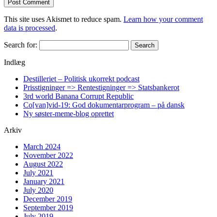
This site uses Akismet to reduce spam.
Learn how your comment
data is processed
.
Search for:
Indlæg
Destilleriet – Politisk ukorrekt podcast
Prisstigninger => Rentestigninger => Statsbankerot
3rd world Banana Corrupt Republic
Co[van]vid-19: God dokumentarprogram – på dansk
Ny søster-meme-blog oprettet
Arkiv
March 2024
November 2022
August 2022
July 2021
January 2021
July 2020
December 2019
September 2019
July 2019