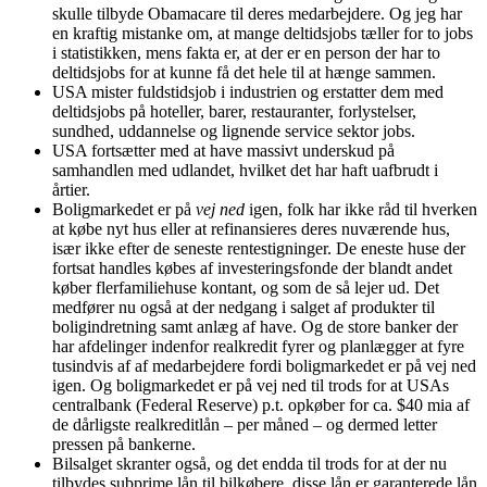
skulle tilbyde Obamacare til deres medarbejdere. Og jeg har
en kraftig mistanke om, at mange deltidsjobs tæller for to jobs
i statistikken, mens fakta er, at der er en person der har to
deltidsjobs for at kunne få det hele til at hænge sammen.
USA mister fuldstidsjob i industrien og erstatter dem med
deltidsjobs på hoteller, barer, restauranter, forlystelser,
sundhed, uddannelse og lignende service sektor jobs.
USA fortsætter med at have massivt underskud på
samhandlen med udlandet, hvilket det har haft uafbrudt i
årtier.
Boligmarkedet er på
vej ned
igen, folk har ikke råd til hverken
at købe nyt hus eller at refinansieres deres nuværende hus,
især ikke efter de seneste rentestigninger. De eneste huse der
fortsat handles købes af investeringsfonde der blandt andet
køber flerfamiliehuse kontant, og som de så lejer ud. Det
medfører nu også at der nedgang i salget af produkter til
boligindretning samt anlæg af have. Og de store banker der
har afdelinger indenfor realkredit fyrer og planlægger at fyre
tusindvis af af medarbejdere fordi boligmarkedet er på vej ned
igen. Og boligmarkedet er på vej ned til trods for at USAs
centralbank (Federal Reserve) p.t. opkøber for ca. $40 mia af
de dårligste realkreditlån – per måned – og dermed letter
pressen på bankerne.
Bilsalget skranter også, og det endda til trods for at der nu
tilbydes subprime lån til bilkøbere, disse lån er garanterede lån