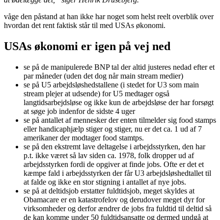
våge den påstand at han ikke har noget som helst reelt overblik over
hvordan det rent faktisk står til med USAs økonomi.
USAs økonomi er igen på vej ned
se på de manipulerede BNP tal der altid justeres nedad efter et
par måneder (uden det dog når main stream medier)
se på U5 arbejdsløshedstallene (i stedet for U3 som main
stream plejer at udsende) for U5 medtager også
langtidsarbejdsløse og ikke kun de arbejdsløse der har forsøgt
at søge job indenfor de sidste 4 uger
se på antallet af mennesker der enten tilmelder sig food stamps
eller handicaphjælp stiger og stiger, nu er det ca. 1 ud af 7
amerikaner der modtager food stamtps.
se på den ekstremt lave deltagelse i arbejdsstyrken, den har
p.t. ikke været så lav siden ca. 1978, folk dropper ud af
arbejdsstyrken fordi de opgiver at finde jobs. Ofte er det et
kæmpe fald i arbejdsstyrken der får U3 arbejdsløshedtallet til
at falde og ikke en stor stigning i antallet af nye jobs.
se på at deltidsjob erstatter fuldtidsjob, meget skyldes at
Obamacare er en katastrofelov og derudover meget dyr for
virksomheder og derfor ændrer de jobs fra fuldtid til deltid så
de kan komme under 50 fuldtidsansatte og dermed undgå at