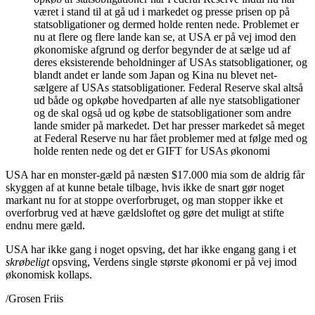
været i stand til at gå ud i markedet og presse prisen op på
statsobligationer og dermed holde renten nede. Problemet er
nu at flere og flere lande kan se, at USA er på vej imod den
økonomiske afgrund og derfor begynder de at sælge ud af
deres eksisterende beholdninger af USAs statsobligationer, og
blandt andet er lande som Japan og Kina nu blevet net-
sælgere af USAs statsobligationer. Federal Reserve skal altså
ud både og opkøbe hovedparten af alle nye statsobligationer
og de skal også ud og købe de statsobligationer som andre
lande smider på markedet. Det har presser markedet så meget
at Federal Reserve nu har fået problemer med at følge med og
holde renten nede og det er GIFT for USAs økonomi
USA har en monster-gæld på næsten $17.000 mia som de aldrig får
skyggen af at kunne betale tilbage, hvis ikke de snart gør noget
markant nu for at stoppe overforbruget, og man stopper ikke et
overforbrug ved at hæve gældsloftet og gøre det muligt at stifte
endnu mere gæld.
USA har ikke gang i noget opsving, det har ikke engang gang i et
skrøbeligt
opsving, Verdens single største økonomi er på vej imod
økonomisk kollaps.
/Grosen Friis