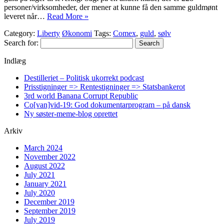
personer/virksomheder, der mener at kunne få den samme guldmønt
leveret når…
Read More »
Category:
Liberty
Økonomi
Tags:
Comex
,
guld
,
sølv
Search for:
Indlæg
Destilleriet – Politisk ukorrekt podcast
Prisstigninger => Rentestigninger => Statsbankerot
3rd world Banana Corrupt Republic
Co[van]vid-19: God dokumentarprogram – på dansk
Ny søster-meme-blog oprettet
Arkiv
March 2024
November 2022
August 2022
July 2021
January 2021
July 2020
December 2019
September 2019
July 2019