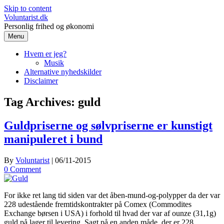
Skip to content
Voluntarist.dk
Personlig frihed og økonomi
Menu
Hvem er jeg?
Musik
Alternative nyhedskilder
Disclaimer
Tag Archives:
guld
Guldpriserne og sølvpriserne er kunstigt
manipuleret i bund
By
Voluntarist
|
06/11-2015
0 Comment
For ikke ret lang tid siden var det åben-mund-og-polypper da der var
228 udestående fremtidskontrakter på Comex (Commodites
Exchange børsen i USA) i forhold til hvad der var af ounze (31,1g)
guld på lager til levering. Sagt på en anden måde, der er 228