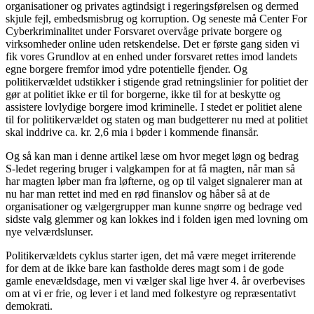
organisationer og privates agtindsigt i regeringsførelsen og dermed
skjule fejl, embedsmisbrug og korruption. Og seneste må Center For
Cyberkriminalitet under Forsvaret overvåge private borgere og
virksomheder online uden retskendelse. Det er første gang siden vi
fik vores Grundlov at en enhed under forsvaret rettes imod landets
egne borgere fremfor imod ydre potentielle fjender. Og
politikervældet udstikker i stigende grad retningslinier for politiet der
gør at politiet ikke er til for borgerne, ikke til for at beskytte og
assistere lovlydige borgere imod kriminelle. I stedet er politiet alene
til for politikervældet og staten og man budgetterer nu med at politiet
skal inddrive ca. kr. 2,6 mia i bøder i kommende finansår.
Og så kan man i denne artikel læse om hvor meget løgn og bedrag
S-ledet regering bruger i valgkampen for at få magten, når man så
har magten løber man fra løfterne, og op til valget signalerer man at
nu har man rettet ind med en rød finanslov og håber så at de
organisationer og vælgergrupper man kunne snørre og bedrage ved
sidste valg glemmer og kan lokkes ind i folden igen med lovning om
nye velværdslunser.
Politikervældets cyklus starter igen, det må være meget irriterende
for dem at de ikke bare kan fastholde deres magt som i de gode
gamle enevældsdage, men vi vælger skal lige hver 4. år overbevises
om at vi er frie, og lever i et land med folkestyre og repræsentativt
demokrati.