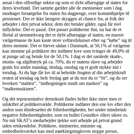
ansat i den offentlige sektor og som er dybt afhængige af staten for
deres levebrød. Det samme gælder alle de mennesker som i dag
modtager forsørgelse fra staten fra dagpenge, over kontanthjælpe til
pensioner. Der er ikke længere skyggen af chance for, at folk der
arbejder i den privat sektor, dem der betaler gildet, også får reel
inflydelse. Det er passé. Det passer politikerne fint, nu har de et
flertal af stemmekvæg der er dybt afhængige af staten, en massiv
vælgermasse de kan kaste store velfærdslunser efter og “købe” sig til
deres stemme. Det er blevet sådan i Danmark, at 50,1% af vælgerne
kan stemme på politikere der indfører love som tvinger de 49,9% til
at punge ud og betale for de 50,1%. I dag er det samlede skatte-,
moms- og afgiftstryk på ca. 70%, du er statens slave og arbejder
gratis for andre mandag, tirsdag, onsdag og et godt stykke ind i
torsdag. At du lige får lov til at beholde frugten af din arbejdskraft
resten af torsdag og hele fredag gør at du tror du er “fri”, og du ser
hverken “stalden”, “indhegningen rundt om marken” og
“malkemaskinen”.
Og det repræsentative demokrati findes heller ikke mere men er
udskiftet af politikervælde. Politikerne indfører den ene lov efter den
anden som tilsidesætter de frihedsrettigheder, her under mindretals
negative frihedsrettigheder, som en hullet Grundlov ellers sikrer os.
Nu må SKAT’s medarbejder tjekke sort arbejde på privat grund
uden retskendelse. Politikere, ministerier, ministre og
embedbedsværket kan med mørklægningloven stoppe presse,