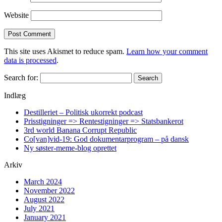
Website
This site uses Akismet to reduce spam.
Learn how your comment
data is processed
.
Search for:
Indlæg
Destilleriet – Politisk ukorrekt podcast
Prisstigninger => Rentestigninger => Statsbankerot
3rd world Banana Corrupt Republic
Co[van]vid-19: God dokumentarprogram – på dansk
Ny søster-meme-blog oprettet
Arkiv
March 2024
November 2022
August 2022
July 2021
January 2021