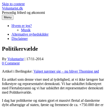
Skip to content
Voluntarist.dk
Personlig frihed og økonomi
Menu
Hvem er jeg?
Musik
Alternative nyhedskilder
Disclaimer
Politikervælde
By
Voluntarist
|
17/11-2014
0 Comment
Artikel i Berlingske:
Valget nærmer sig – nu bliver Thorning rød
En artikel som denne viser med al tydelighed, at vi ikke længere har
folkestyre og repræsentativt demokrati. Vi har udskiftet folkestyret
med Flertalstyranni og vi har udskiftet det repræsentative demokrati
med Politikervælde.
I dag har politikerne og staten gjort et massivt flertal af danskerne
dybt afhængige af staten, første og fremmest de ca. +750.000 der er