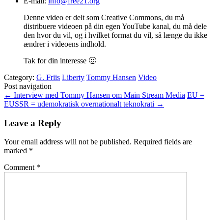
E-mail:
info@free21.org
Denne video er delt som Creative Commons, du må
distribuere videoen på din egen YouTube kanal, du må dele
den hvor du vil, og i hvilket format du vil, så længe du ikke
ændrer i videoens indhold.
Tak for din interesse 🙂
Category:
G. Friis
Liberty
Tommy Hansen
Video
Post navigation
←
Interview med Tommy Hansen om Main Stream Media
EU =
EUSSR = udemokratisk overnationalt teknokrati
→
Leave a Reply
Your email address will not be published.
Required fields are
marked
*
Comment
*