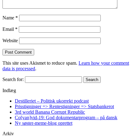
Name
*
Email
*
Website
This site uses Akismet to reduce spam.
Learn how your comment
data is processed
.
Search for:
Indlæg
Destilleriet – Politisk ukorrekt podcast
Prisstigninger => Rentestigninger => Statsbankerot
3rd world Banana Corrupt Republic
Co[van]vid-19: God dokumentarprogram – på dansk
Ny søster-meme-blog oprettet
Arkiv