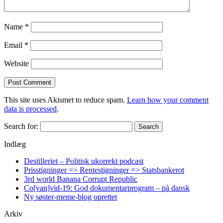
Name
*
Email
*
Website
This site uses Akismet to reduce spam.
Learn how your comment
data is processed
.
Search for:
Indlæg
Destilleriet – Politisk ukorrekt podcast
Prisstigninger => Rentestigninger => Statsbankerot
3rd world Banana Corrupt Republic
Co[van]vid-19: God dokumentarprogram – på dansk
Ny søster-meme-blog oprettet
Arkiv