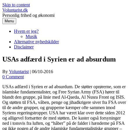
Skip to content
Voluntarist.dk
Personlig frihed og økonomi
Menu
Hvem er jeg?
Musik
Alternative nyhedskilder
Disclaimer
USAs adfærd i Syrien er ad absurdum
By
Voluntarist
|
06/10-2016
0 Comment
USAs adfærd i Syrien er ad absurdum. De støtter oprørerne, som er
islamiske fundamentalister, og Free Syrian Army (FSA) hører til
blandt den gruppe, på linie med Al-Qaeda, Al Nusra Front og ISIS.
Og støtten til FSA, våben, penge og jihadkrigere siver fra FSA over
til de andre grupper, og grupperne kæmper ofte sammen imod
Syriens regeringstropper. USA har været klar over dette siden 2012
og alligevel fortsætter de med støtten. De kaster også forsyninger
ned i tonsvis fra luften, og “håber” på de falder i hænderne på FSA
og ikke nogen af de andre islamiske fundamentalistiske grupper –