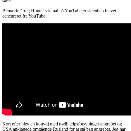
såret.
Bemærk: Greg Hunter’s kanal på YouTube er sidenhen blevet
cencureret fra YouTube.
Kort efter blev en konvoj med nødhjælpsforsyninger angrebet og
USA anklagede omgående Rusland for at stå bag angrebet. Jeg har