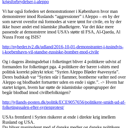
krigsforbrydelser-i-aleppo
Vi har også forleden set demonstrationer i København hvor man
demonstrerer imod Ruslands “aggressioner” i Aleppo – en by der
som nævnt ovenfor må formodes at være tømt for civile, en by der
ikke huser andet end islamiske jihadkrigere. Var det ikke mere
passende at demonstrere imod USA’s støtte til FSA, Al-Qaeda, Al
Nusra Front og ISIS?
http://nyheder.tv2.dk/udland/2016-10-01-demonstranter-i-tusindvis-
i-koebenhavn-vil-standse-russiske-bomber-mod-civile
Og i dagens åbningsdebat i folketinget bliver 4 politikere udvist af
formanden for folketinget pga. 4 politikere der bærer t-shirts med
politisk korrekt påtrykt tekst: “Syrien Aleppo Bløder #savesyria”.
Deres budskab var “Syrien står i flammer, bomberne vælter ned over
Aleppo og blodbadet fortsætter uden en ende i sigte.”. -> Hvem har
startet krigen, hvem har støtte de islamistiske oprørsgrupper der
begår blodbad imod civilbefolknigen?
http://jyllands-posten.dk/politik/ECE9057656/politikere-smidt-ud-af-
folketingssalen-efter-syrienprotest/
USAs fremfærd i Syrien risikerer at ende i direkte krig imellem
Rusland og USA.
Du bliver manipuleret med af danske medier og danske politikere.