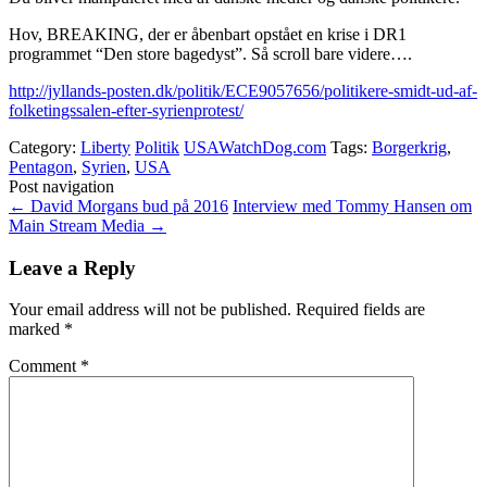
Hov, BREAKING, der er åbenbart opstået en krise i DR1
programmet “Den store bagedyst”. Så scroll bare videre….
http://jyllands-posten.dk/politik/ECE9057656/politikere-smidt-ud-af-
folketingssalen-efter-syrienprotest/
Category:
Liberty
Politik
USAWatchDog.com
Tags:
Borgerkrig
,
Pentagon
,
Syrien
,
USA
Post navigation
←
David Morgans bud på 2016
Interview med Tommy Hansen om
Main Stream Media
→
Leave a Reply
Your email address will not be published.
Required fields are
marked
*
Comment
*