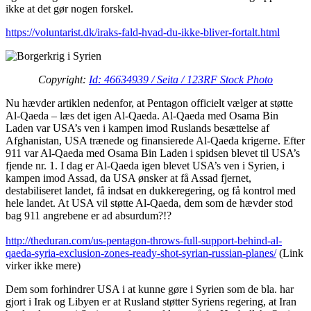
ikke at det gør nogen forskel.
https://voluntarist.dk/iraks-fald-hvad-du-ikke-bliver-fortalt.html
Copyright:
Id: 46634939 / Seita / 123RF Stock Photo
Nu hævder artiklen nedenfor, at Pentagon officielt vælger at støtte
Al-Qaeda – læs det igen Al-Qaeda. Al-Qaeda med Osama Bin
Laden var USA’s ven i kampen imod Ruslands besættelse af
Afghanistan, USA trænede og finansierede Al-Qaeda krigerne. Efter
911 var Al-Qaeda med Osama Bin Laden i spidsen blevet til USA’s
fjende nr. 1. I dag er Al-Qaeda igen blevet USA’s ven i Syrien, i
kampen imod Assad, da USA ønsker at få Assad fjernet,
destabiliseret landet, få indsat en dukkeregering, og få kontrol med
hele landet. At USA vil støtte Al-Qaeda, dem som de hævder stod
bag 911 angrebene er ad absurdum?!?
http://theduran.com/us-pentagon-throws-full-support-behind-al-
qaeda-syria-exclusion-zones-ready-shot-syrian-russian-planes/
(Link
virker ikke mere)
Dem som forhindrer USA i at kunne gøre i Syrien som de bla. har
gjort i Irak og Libyen er at Rusland støtter Syriens regering, at Iran