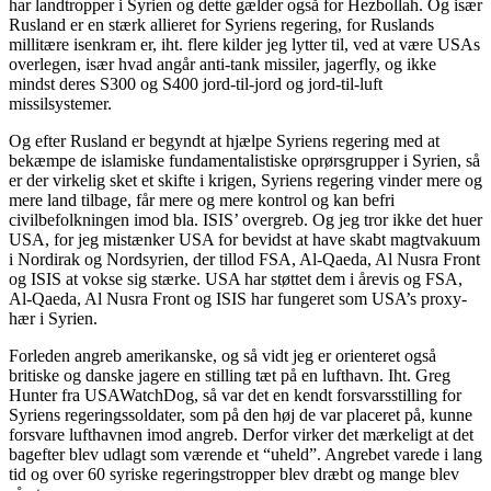
har landtropper i Syrien og dette gælder også for Hezbollah. Og især
Rusland er en stærk allieret for Syriens regering, for Ruslands
millitære isenkram er, iht. flere kilder jeg lytter til, ved at være USAs
overlegen, især hvad angår anti-tank missiler, jagerfly, og ikke
mindst deres S300 og S400 jord-til-jord og jord-til-luft
missilsystemer.
Og efter Rusland er begyndt at hjælpe Syriens regering med at
bekæmpe de islamiske fundamentalistiske oprørsgrupper i Syrien, så
er der virkelig sket et skifte i krigen, Syriens regering vinder mere og
mere land tilbage, får mere og mere kontrol og kan befri
civilbefolkningen imod bla. ISIS’ overgreb. Og jeg tror ikke det huer
USA, for jeg mistænker USA for bevidst at have skabt magtvakuum
i Nordirak og Nordsyrien, der tillod FSA, Al-Qaeda, Al Nusra Front
og ISIS at vokse sig stærke. USA har støttet dem i årevis og FSA,
Al-Qaeda, Al Nusra Front og ISIS har fungeret som USA’s proxy-
hær i Syrien.
Forleden angreb amerikanske, og så vidt jeg er orienteret også
britiske og danske jagere en stilling tæt på en lufthavn. Iht. Greg
Hunter fra USAWatchDog, så var det en kendt forsvarsstilling for
Syriens regeringssoldater, som på den høj de var placeret på, kunne
forsvare lufthavnen imod angreb. Derfor virker det mærkeligt at det
bagefter blev udlagt som værende et “uheld”. Angrebet varede i lang
tid og over 60 syriske regeringstropper blev dræbt og mange blev