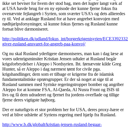
ikke set beviser for hvem der stod bag, men det lugter langt væk af
at USA havde brug for en ny episode der kunne fjerne fokus fra
ovenævnte fejlangreb i Syrien, som sværter USA’s og dets allieredes
ry til. Ved at anklage Rusland for at have angrebet konvojen med
nødhjælpsforsyninger, så kunne fokus fjernes og Rusland kunne
fortsat blive dæmoniseret.
http://politiken.dk/udland/fokus_int/borgerkrigenisyrien/ECE3392332
giver-rusland-ansvaret-for-angreb-paa-konvoj/
Og nu skal Rusland yderligere dæmoniseres, man kan i dag læse at
vores udenrigsminsiter Kristian Jensen udtaler at Rusland begår
krigsforbrydelser i Aleppo i Nordsyrien. Iht. førnævnte kilde Greg
Hunter, så er Aleppo i dag nærmest tømt for civile pga.
krigshandlinger, dem som er tilbage er krigerne fra de islamisk
fundamentalistiske oprørsgrupper. Er der så noget at sige til at
Rusland sammen med Syriske regeringstropper bomber og angriber
Aleppo for at komme FSA, Al-Qaeda, Al Nusra Front og ISIS til
livs og få dem udraderet og fjernet fra jordens overflade og tillige
fjerne deres vigtigste højborg.
Der er naturligvis et stor problem her for USA, deres proxy-hære er
ved at blive udslette af Syriens regering med hjælp fra Rusland.
http://www.b.dk/globalt/kristian-jensen-rusland-begaar-