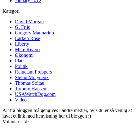
January 2012
Kategori
David Morgan
G. Friis
Gregory Mannarino
Larken Rose
Liberty
Mike Rivero
Økonomi
Plat
Politik
Reluctant Preppers
Stefan Molyneux
Thomas Soltau
Tommy Hansen
USAWatchDog.com
Video
Alt fra bloggen må gengives i andre medier, hvis du er så venlig at
lavet et link med henvisning her til bloggen :)
Voluntarist.dk