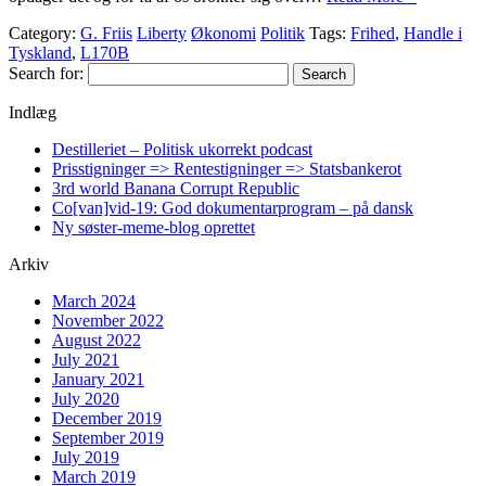
Category:
G. Friis
Liberty
Økonomi
Politik
Tags:
Frihed
,
Handle i
Tyskland
,
L170B
Search for:
Indlæg
Destilleriet – Politisk ukorrekt podcast
Prisstigninger => Rentestigninger => Statsbankerot
3rd world Banana Corrupt Republic
Co[van]vid-19: God dokumentarprogram – på dansk
Ny søster-meme-blog oprettet
Arkiv
March 2024
November 2022
August 2022
July 2021
January 2021
July 2020
December 2019
September 2019
July 2019
March 2019