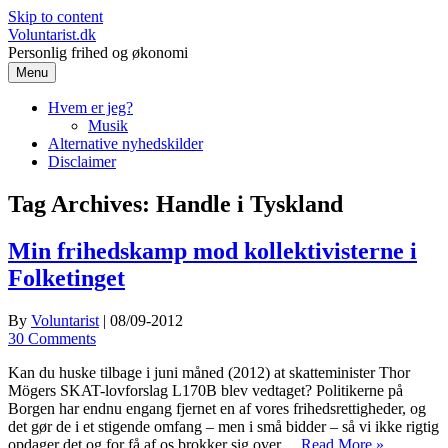
Skip to content
Voluntarist.dk
Personlig frihed og økonomi
Menu
Hvem er jeg?
Musik
Alternative nyhedskilder
Disclaimer
Tag Archives:
Handle i Tyskland
Min frihedskamp mod kollektivisterne i
Folketinget
By
Voluntarist
|
08/09-2012
30 Comments
Kan du huske tilbage i juni måned (2012) at skatteminister Thor
Mögers SKAT-lovforslag L170B blev vedtaget? Politikerne på
Borgen har endnu engang fjernet en af vores frihedsrettigheder, og
det gør de i et stigende omfang – men i små bidder – så vi ikke rigtig
opdager det og for få af os brokker sig over…
Read More »